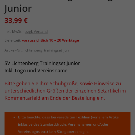
Junior
33,99 €
inkl. MwSt.
zzgl. Versand
Lieferzeit:
voraussichtlich 10 – 20 Werktage
Artikel-Nr.:
lichtenberg_trainingset_jun
SV Lichtenberg Trainingset Junior
Inkl. Logo und Vereinsname
Bitte geben Sie Ihre Schuhgröße, sowie Hinweise zu
unterschiedlichen Größen der einzelnen Setartikel im
Kommentarfeld am Ende der Bestellung ein.
Bitte beachte, dass bei veredelten Textilien (vor allem Artikel
inklusive des Standarddrucks Vereinsnamen und/oder
Vereinslogos etc.) kein Rückgaberecht gilt.