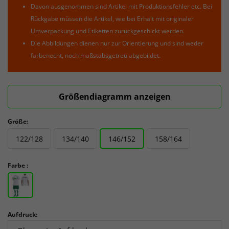
Davon ausgenommen sind Artikel mit Produktionsfehler etc. Bei
Rückgabe müssen die Artikel, wie bei Erhalt mit originaler
Umverpackung und Etiketten zurückgeschickt werden.
Die Abbildungen dienen nur zur Orientierung und sind weder
farbenecht, noch maßstabsgetreu abgebildet.
Größendiagramm anzeigen
Größe:
122/128
134/140
146/152
158/164
Farbe :
Aufdruck: