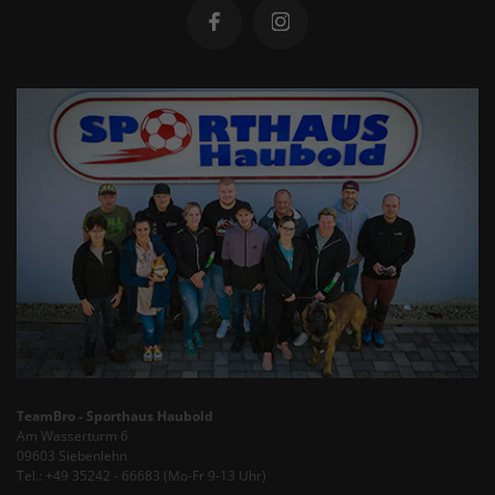
TeamBro - Sporthaus Haubold
Am Wasserturm 6
09603 Siebenlehn
Tel.: +49 35242 - 66683 (Mo-Fr 9-13 Uhr)