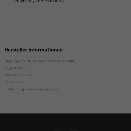
Polyester, 10% Elashtan)
Hersteller Informationen
Eingetragener Handelsname: New Wave GmbH
Geigelsteinstr. 10
83080 Oberaudorf
Deutschland
E-Mail: info@newwave-germany.de