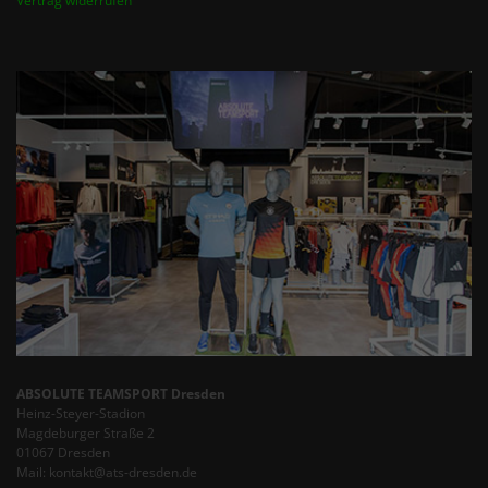
Vertrag widerrufen
ABSOLUTE TEAMSPORT Dresden
Heinz-Steyer-Stadion
Magdeburger Straße 2
01067 Dresden
Mail: kontakt@ats-dresden.de