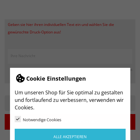
Geben sie hier ihren individuellen Text ein und wählen Sie die
gewünschte Druck-Option aus!
max. 250 Zeichen
Cookie Einstellungen
Um unseren Shop für Sie optimal zu gestalten
und fortlaufend zu verbessern, verwenden wir
-
+
Cookies.
Notwendige Cookies

IN DEN WARENKORB
ALLE AKZEPTIEREN