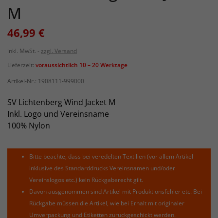
M
46,99 €
inkl. MwSt.
zzgl. Versand
Lieferzeit:
voraussichtlich 10 – 20 Werktage
Artikel-Nr.:
1908111-999000
SV Lichtenberg Wind Jacket M
Inkl. Logo und Vereinsname
100% Nylon
Bitte beachte, dass bei veredelten Textilien (vor allem Artikel
inklusive des Standarddrucks Vereinsnamen und/oder
Vereinslogos etc.) kein Rückgaberecht gilt.
Davon ausgenommen sind Artikel mit Produktionsfehler etc. Bei
Rückgabe müssen die Artikel, wie bei Erhalt mit originaler
Umverpackung und Etiketten zurückgeschickt werden.