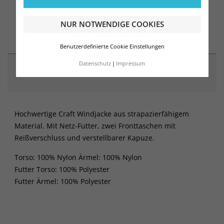
NUR NOTWENDIGE COOKIES
BESCHREIBUNG
Benutzerdefinierte Cookie Einstellungen
Datenschutz
Impressum
ARTIKELDETAILS
Hochwertige Craft Windjacke aus strapazierfähigem
Material. Mit Netz-Futter, zwei Fronttaschen mit
Reißverschluss und verstellbarer Kapuze.
Torso: 100% Nylon Ärmel: 100% Nylon
Futter Torso: 100% Polyester
Futter Ärmel: 100% Polyester