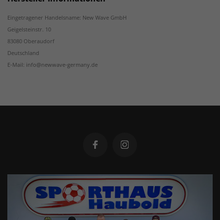
Eingetragener Handelsname: New Wave GmbH
Geigelsteinstr. 10
83080 Oberaudorf
Deutschland
E-Mail: info@newwave-germany.de