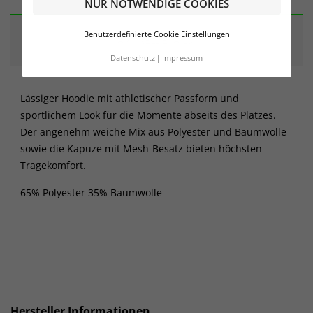
NUR NOTWENDIGE COOKIES
Benutzerdefinierte Cookie Einstellungen
ARTIKELDETAILS
Datenschutz
Impressum
Lässiger Hoodie mit athletischer Passform und
sportlichem Look für die Momente abseits des Platzes.
Der angenehm weiche Mix aus Polyester und Baumwolle
sowie die Kapuze mit Mesh-Besatz bieten höchsten
Tragekomfort.
65% Polyester 35% Baumwolle
Hersteller Informationen