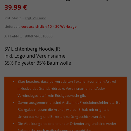
39,99 €
inkl. MwSt.
zzgl. Versand
Lieferzeit:
voraussichtlich 10 – 20 Werktage
Artikel-Nr.:
1906974-6510000
SV Lichtenberg Hoodie JR
Inkl. Logo und Vereinsname
65% Polyester 35% Baumwolle
Bitte beachte, dass bei veredelten Textilien (vor allem Artikel
inklusive des Standarddrucks Vereinsnamen und/oder
Vereinslogos etc.) kein Rückgaberecht gilt.
Davon ausgenommen sind Artikel mit Produktionsfehler etc. Bei
Rückgabe müssen die Artikel, wie bei Erhalt mit originaler
Umverpackung und Etiketten zurückgeschickt werden.
Die Abbildungen dienen nur zur Orientierung und sind weder
farbenecht, noch maßstabsgetreu abgebildet.