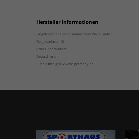
Hersteller Informationen
Eingetragener Handelsname: New Wave GmbH
Geigelsteinstr. 10
83080 Oberaudorf
Deutschland
E-Mail: info@newwave-germany.de