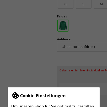
XS
S
M
Farbe :
Aufdruck:
Geben sie hier ihren individuellen 
Cookie Einstellungen
Um unseren Shop für Sie optimal zu gestalten