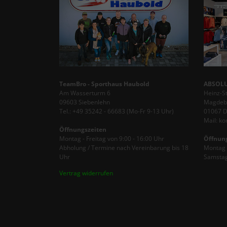
TeamBro - Sporthaus Haubold
ABSOLU
Am Wasserturm 6
Heinz-S
09603 Siebenlehn
Magdebu
Tel.: +49 35242 - 66683 (Mo-Fr 9-13 Uhr)
01067 
Mail: k
Öffnungszeiten
Montag - Freitag von 9:00 - 16:00 Uhr
Öffnun
Abholung / Termine nach Vereinbarung bis 18
Montag -
Uhr
Samstag
Vertrag widerrufen