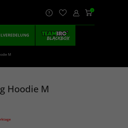
0
ILVEREDELUNG
oodie M
rg Hoodie M
erktage