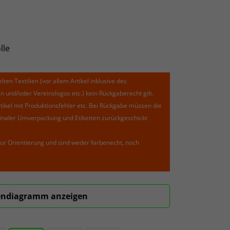
lle
lten Textilien (vor allem Artikel inklusive des
und/oder Vereinslogos etc.) kein Rückgaberecht gilt.
kel mit Produktionsfehler etc. Bei Rückgabe müssen die
riginaler Umverpackung und Etiketten zurückgeschickt
ur Orientierung und sind weder farbenecht, noch
ndiagramm anzeigen