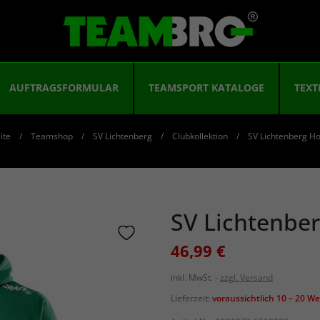
AUFTRAGSFORMULAR
TEAMSPORT KATALOGE
TEXT
ite
Teamshop
SV Lichtenberg
Clubkollektion
SV Lichtenberg H
SV Lichtenbe
46,99 €
inkl. MwSt.
zzgl. Versand
Lieferzeit:
voraussichtlich 10 – 20 W