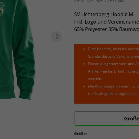
Artikel-Nr.:
1906972-6510000
SV Lichtenberg Hoodie M
Inkl. Logo und Vereinsname
65% Polyester 35% Baumwo
Bitte beachte, dass bei verede
Standarddrucks Vereinsnamen 
Davon ausgenommen sind Arti
Artikel, wie bei Erhalt mit o
werden.
Die Abbildungen dienen nur z
maßstabsgetreu abgebildet.
Größe
Größe: