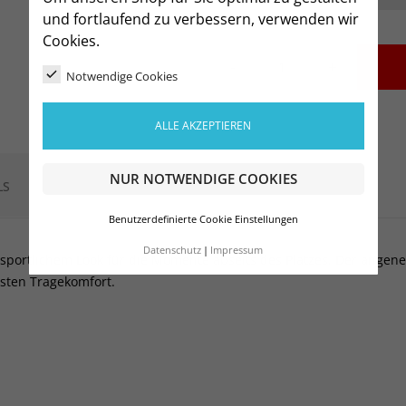
und fortlaufend zu verbessern, verwenden wir
Cookies.
-
+
Notwendige Cookies
ALLE AKZEPTIEREN
NUR NOTWENDIGE COOKIES
LS
Benutzerdefinierte Cookie Einstellungen
Datenschutz
Impressum
d sportlichem Look für die Momente abseits des Platzes. Der ange
sten Tragekomfort.