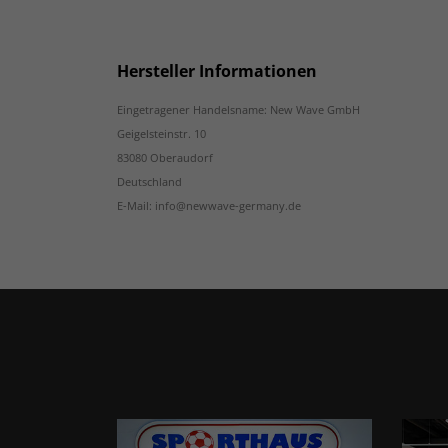
Hersteller Informationen
Eingetragener Handelsname: New Wave GmbH
Geigelsteinstr. 10
83080 Oberaudorf
Deutschland
E-Mail: info@newwave-germany.de