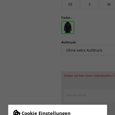
XS
S
M
Farbe :
Aufdruck:
Geben sie hier ihren individuellen 
Cookie Einstellungen