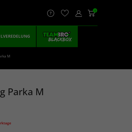
0
ILVEREDELUNG
arka M
rg Parka M
erktage