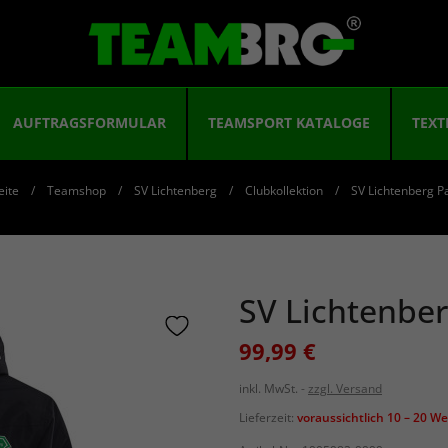
AUFTRAGSFORMULAR
TEAMSPORT KATALOGE
TEXT
eite
Teamshop
SV Lichtenberg
Clubkollektion
SV Lichtenberg P
SV Lichtenbe
99,99 €
inkl. MwSt.
zzgl. Versand
Lieferzeit:
voraussichtlich 10 – 20 W