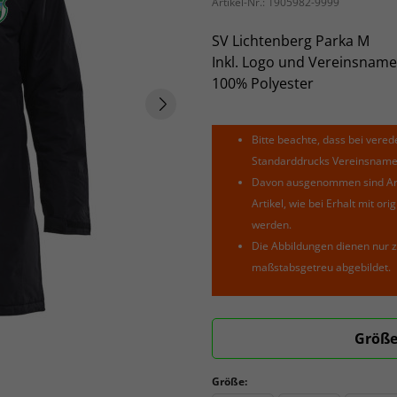
Artikel-Nr.:
1905982-9999
SV Lichtenberg Parka M
Inkl. Logo und Vereinsname
100% Polyester
Bitte beachte, dass bei verede
Standarddrucks Vereinsnamen 
Davon ausgenommen sind Arti
Artikel, wie bei Erhalt mit o
werden.
Die Abbildungen dienen nur z
maßstabsgetreu abgebildet.
Größe
Größe: