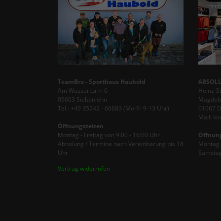
TeamBro - Sporthaus Haubold
ABSOLU
Am Wasserturm 6
Heinz-S
09603 Siebenlehn
Magdebu
Tel.: +49 35242 - 66683 (Mo-Fr 9-13 Uhr)
01067 
Mail: k
Öffnungszeiten
Montag - Freitag von 9:00 - 16:00 Uhr
Öffnun
Abholung / Termine nach Vereinbarung bis 18
Montag -
Uhr
Samstag
Vertrag widerrufen