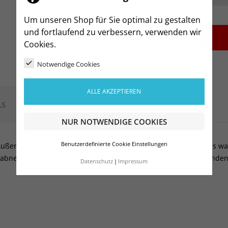
Um unseren Shop für Sie optimal zu gestalten
und fortlaufend zu verbessern, verwenden wir
-
+
Cookies.
Notwendige Cookies
ALLE AKZEPTIEREN
LS
NUR NOTWENDIGE COOKIES
Benutzerdefinierte Cookie Einstellungen
Außenmaterial, die sich ideal zum Aufwärmen bei Kälte oder als wa
, abnehmbare Kapuze, sechs Taschen und verstellbare Ärmelenden
Datenschutz
Impressum