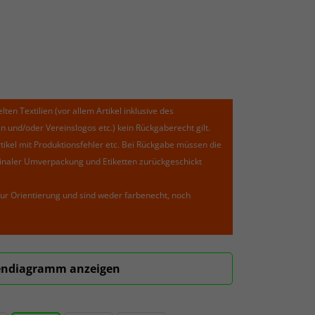
lten Textilien (vor allem Artikel inklusive des
und/oder Vereinslogos etc.) kein Rückgaberecht gilt.
kel mit Produktionsfehler etc. Bei Rückgabe müssen die
riginaler Umverpackung und Etiketten zurückgeschickt
ur Orientierung und sind weder farbenecht, noch
ndiagramm anzeigen