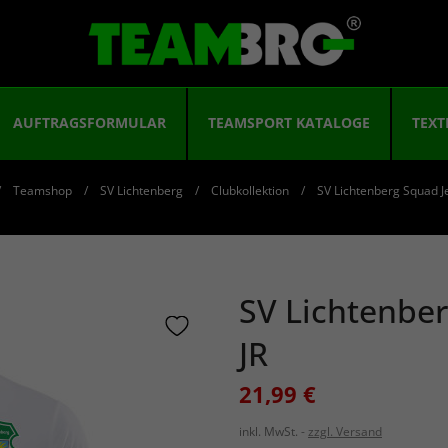
AUFTRAGSFORMULAR
TEAMSPORT KATALOGE
TEXT
Teamshop
SV Lichtenberg
Clubkollektion
SV Lichtenberg Squad Je
SV Lichtenber
JR
21,99 €
inkl. MwSt.
zzgl. Versand