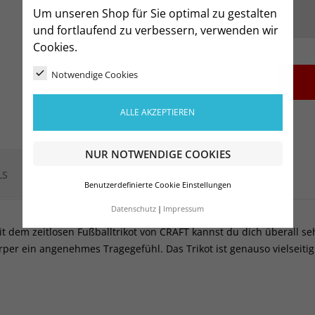
Um unseren Shop für Sie optimal zu gestalten
und fortlaufend zu verbessern, verwenden wir
Cookies.
Notwendige Cookies
-
+
ALLE AKZEPTIEREN
NUR NOTWENDIGE COOKIES
LS
Benutzerdefinierte Cookie Einstellungen
Datenschutz
Impressum
t dem zeitlosen Fußballtrikot von CRAFT kannst du dich überall se
per ein angenehmes Tragegefühl. Das Trikot ist genauso vielseitig