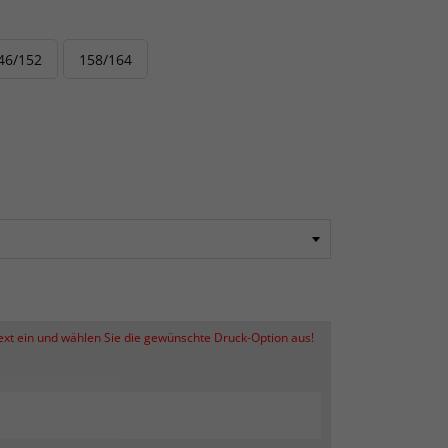
46/152
158/164
Text ein und wählen Sie die gewünschte Druck-Option aus!