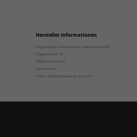
Hersteller Informationen
Eingetragener Handelsname: New Wave GmbH
Geigelsteinstr. 10
83080 Oberaudorf
Deutschland
E-Mail: info@newwave-germany.de