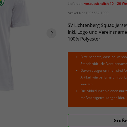
Lieferzeit:
voraussichtlich 10 – 20 W
Artikel-Nr.:
1905582-1900
SV Lichtenberg Squad Jersey
Inkl. Logo und Vereinsname
100% Polyester
Bitte beachte, dass bei verede
Standarddrucks Vereinsnamen 
Davon ausgenommen sind Arti
Artikel, wie bei Erhalt mit o
werden.
Die Abbildungen dienen nur z
maßstabsgetreu abgebildet.
Größe