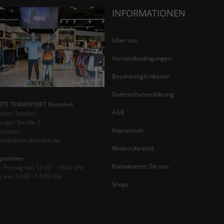
INFORMATIONEN
Über uns
Versandbedingungen
Bezahlmöglichkeiten
Datenschutzerklärung
TE TEAMSPORT Dresden
AGB
teyer-Stadion
rger Straße 2
Impressum
Dresden
ontakt@ats-dresden.de
Widerrufsrecht
gszeiten
Kontaktieren Sie uns
 Freitag von 11:00 - 19:00 Uhr
 von 10:00 - 14:00 Uhr
Shops