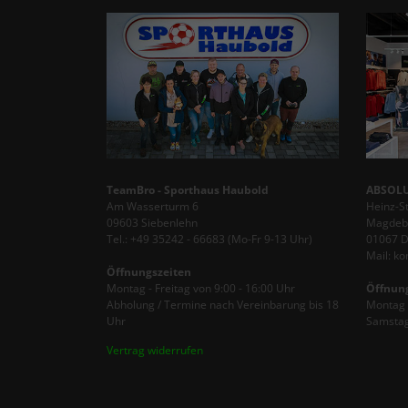
TeamBro - Sporthaus Haubold
ABSOLU
Am Wasserturm 6
Heinz-S
09603 Siebenlehn
Magdebu
Tel.: +49 35242 - 66683 (Mo-Fr 9-13 Uhr)
01067 
Mail: k
Öffnungszeiten
Montag - Freitag von 9:00 - 16:00 Uhr
Öffnun
Abholung / Termine nach Vereinbarung bis 18
Montag -
Uhr
Samstag
Vertrag widerrufen