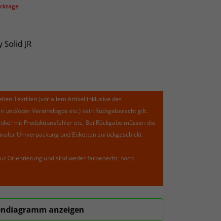
erktage
 Solid JR
lten Textilien (vor allem Artikel inklusive des
und/oder Vereinslogos etc.) kein Rückgaberecht gilt.
kel mit Produktionsfehler etc. Bei Rückgabe müssen die
riginaler Umverpackung und Etiketten zurückgeschickt
ur Orientierung und sind weder farbenecht, noch
ndiagramm anzeigen