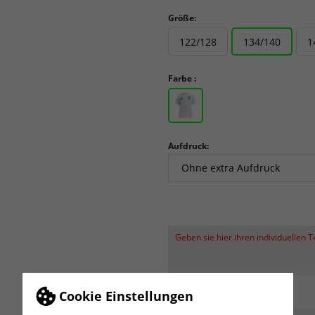
Größe:
122/128
134/140
1
Farbe :
Aufdruck:
Geben sie hier ihren individuellen 
Cookie Einstellungen