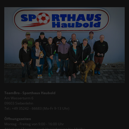
TeamBro - Sporthaus Haubold
Am Wasserturm 6
09603 Siebenlehn
Tel.: +49 35242 - 66683 (Mo-Fr 9-13 Uhr)
Öffnungszeiten
Montag - Freitag von 9:00 - 16:00 Uhr