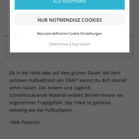
ALLE AKZEPTIEREN
NUR NOTWENDIGE COOKIES
BESCHREIBUNG
Benutzerdefinierte Cookie Einstellungen
Datenschutz
Impressum
ARTIKELDETAILS
Ob in der Halle oder auf dem grünen Rasen: Mit dem
zeitlosen Fußballtrikot von CRAFT kannst du dich überall
sehen lassen. Das lockere und zugleich
schnelltrocknende Material verleiht deinem Körper ein
angenehmes Tragegefühl. Das Trikot ist genauso
vielseitig wie der Fußballsport.
100% Polyester