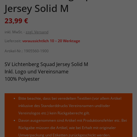
Jersey Solid M
23,99 €
inkl. MwSt.
zzgl. Versand
Lieferzeit:
voraussichtlich 10 – 20 Werktage
Artikel-Nr.:
1905560-1900
SV Lichtenberg Squad Jersey Solid M
Inkl. Logo und Vereinsname
100% Polyester
Bitte beachte, dass bei veredelten Textilien (vor allem Artikel
inklusive des Standarddrucks Vereinsnamen und/oder
Vereinslogos etc.) kein Rückgaberecht gilt.
Davon ausgenommen sind Artikel mit Produktionsfehler etc. Bei
Rückgabe müssen die Artikel, wie bei Erhalt mit originaler
Umverpackung und Etiketten zurückgeschickt werden.