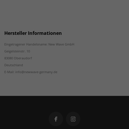
Hersteller Informationen
Eingetragener Handelsname: New Wave GmbH
Geigelsteinstr. 10
83080 Oberaudorf
Deutschland
E-Mail: info@newwave-germany.de