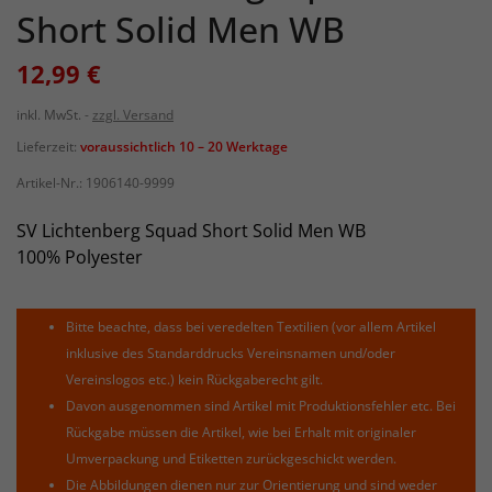
Short Solid Men WB
12,99 €
inkl. MwSt.
zzgl. Versand
Lieferzeit:
voraussichtlich 10 – 20 Werktage
Artikel-Nr.:
1906140-9999
SV Lichtenberg Squad Short Solid Men WB
100% Polyester
Bitte beachte, dass bei veredelten Textilien (vor allem Artikel
inklusive des Standarddrucks Vereinsnamen und/oder
Vereinslogos etc.) kein Rückgaberecht gilt.
Davon ausgenommen sind Artikel mit Produktionsfehler etc. Bei
Rückgabe müssen die Artikel, wie bei Erhalt mit originaler
Umverpackung und Etiketten zurückgeschickt werden.
Die Abbildungen dienen nur zur Orientierung und sind weder