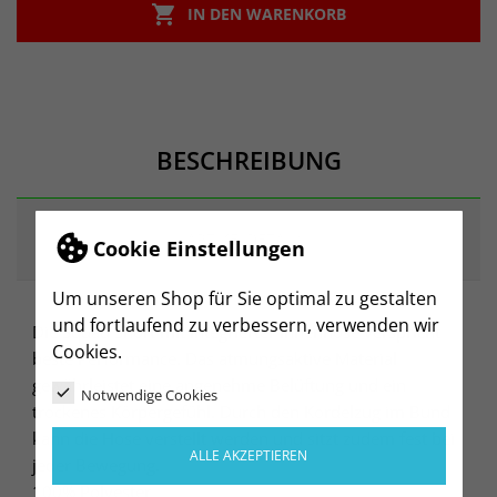

IN DEN WARENKORB
BESCHREIBUNG
ARTIKELDETAILS
Cookie Einstellungen
Um unseren Shop für Sie optimal zu gestalten
und fortlaufend zu verbessern, verwenden wir
Die Squad Short mit integrierter Innenhose verspricht
Cookies.
beste Performance. Das atmungsaktive Material
gewährleistet eine angenehme Belüftung und ein
Notwendige Cookies
trockenes Körpergefühl. Durch den Kordelzug im Bund
kann die Hose verstellt werden und sitzt zudem fest bei
ALLE AKZEPTIEREN
jeder Bewegung.
100% Polyester