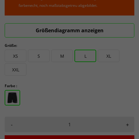
farbenecht, noch maßstabsgetreu abgebildet.
Größendiagramm anzeigen
Größe:
XS
S
M
L
XL
XXL
Farbe :
-
+