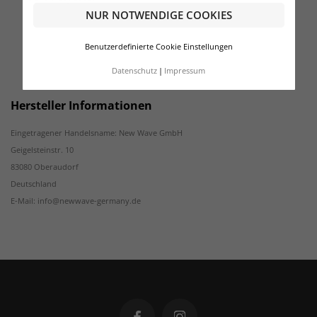
NUR NOTWENDIGE COOKIES
Benutzerdefinierte Cookie Einstellungen
Datenschutz
Impressum
Hersteller Informationen
Eingetragener Handelsname: New Wave GmbH
Geigelsteinstr. 10
83080 Oberaudorf
Deutschland
E-Mail: info@newwave-germany.de