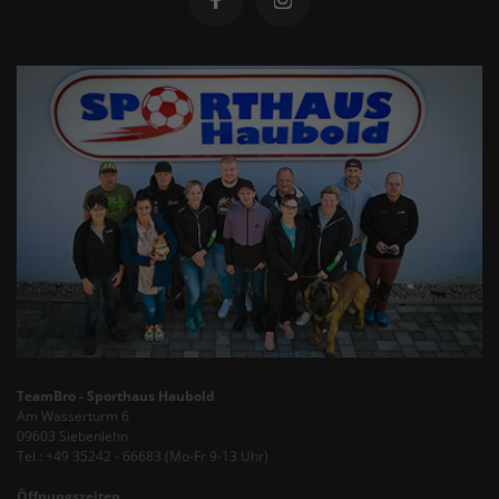
TeamBro - Sporthaus Haubold
Am Wasserturm 6
09603 Siebenlehn
Tel.: +49 35242 - 66683 (Mo-Fr 9-13 Uhr)
Öffnungszeiten