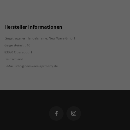
Hersteller Informationen
Eingetragener Handelsname: New Wave GmbH
Geigelsteinstr. 10
83080 Oberaudorf
Deutschland
E-Mail: info@newwave-germany.de