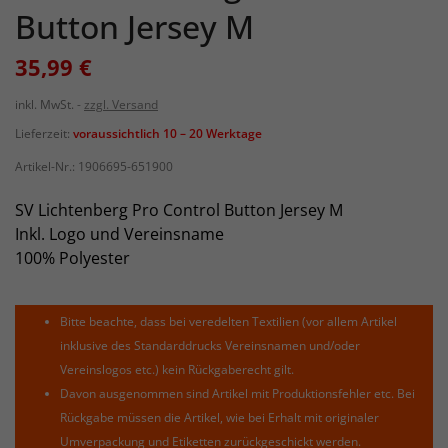
Button Jersey M
35,99 €
inkl. MwSt.
zzgl. Versand
Lieferzeit:
voraussichtlich 10 – 20 Werktage
Artikel-Nr.:
1906695-651900
SV Lichtenberg Pro Control Button Jersey M
Inkl. Logo und Vereinsname
100% Polyester
Bitte beachte, dass bei veredelten Textilien (vor allem Artikel
inklusive des Standarddrucks Vereinsnamen und/oder
Vereinslogos etc.) kein Rückgaberecht gilt.
Davon ausgenommen sind Artikel mit Produktionsfehler etc. Bei
Rückgabe müssen die Artikel, wie bei Erhalt mit originaler
Umverpackung und Etiketten zurückgeschickt werden.