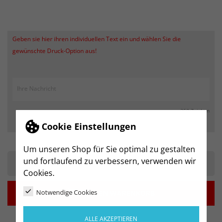
Geben sie hier ihren individuellen Text ein und wählen Sie die
gewünschte Druck-Option aus!
max. 250 Zeichen
Cookie Einstellungen
Um unseren Shop für Sie optimal zu gestalten
und fortlaufend zu verbessern, verwenden wir
-
+
Cookies.

Notwendige Cookies
IN DEN WARENKORB
ALLE AKZEPTIEREN