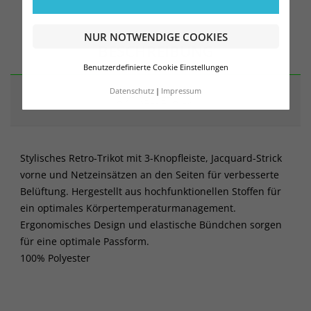
NUR NOTWENDIGE COOKIES
BESCHREIBUNG
Benutzerdefinierte Cookie Einstellungen
Datenschutz
Impressum
ARTIKELDETAILS
Stylisches Retro-Trikot mit 3-Knopfleiste, Jacquard-Strick
vorne und Netzeinsätzen an den Seiten für verbesserte
Belüftung. Hergestellt aus hochfunktionellen Stoffen für
ein optimales Körpertemperaturmanagement.
Ergonomisches Design und elastische Bündchen sorgen
für eine optimale Passform.
100% Polyester