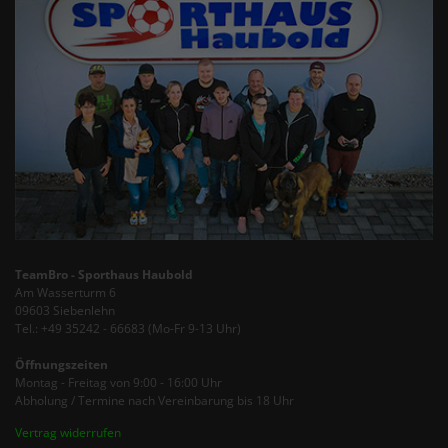
TeamBro - Sporthaus Haubold
Am Wasserturm 6
09603 Siebenlehn
Tel.: +49 35242 - 66683 (Mo-Fr 9-13 Uhr)
Öffnungszeiten
Montag - Freitag von 9:00 - 16:00 Uhr
Abholung / Termine nach Vereinbarung bis 18 Uhr
Vertrag widerrufen