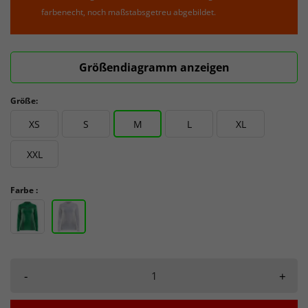
farbenecht, noch maßstabsgetreu abgebildet.
Größendiagramm anzeigen
Größe:
XS
S
M
L
XL
XXL
Farbe :
-
+