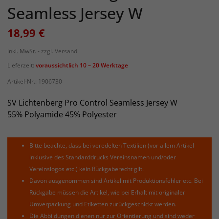
Seamless Jersey W
18,99 €
inkl. MwSt.
zzgl. Versand
Lieferzeit:
voraussichtlich 10 – 20 Werktage
Artikel-Nr.:
1906730
SV Lichtenberg Pro Control Seamless Jersey W
55% Polyamide 45% Polyester
Bitte beachte, dass bei veredelten Textilien (vor allem Artikel
inklusive des Standarddrucks Vereinsnamen und/oder
Vereinslogos etc.) kein Rückgaberecht gilt.
Davon ausgenommen sind Artikel mit Produktionsfehler etc. Bei
Rückgabe müssen die Artikel, wie bei Erhalt mit originaler
Umverpackung und Etiketten zurückgeschickt werden.
Die Abbildungen dienen nur zur Orientierung und sind weder