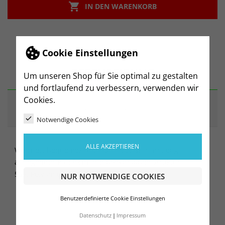

IN DEN WARENKORB
Cookie Einstellungen
BESCHREIBUNG
Um unseren Shop für Sie optimal zu gestalten
und fortlaufend zu verbessern, verwenden wir
Cookies.
ARTIKELDETAILS
Notwendige Cookies
ALLE AKZEPTIEREN
Weiches, bequemes und nahtloses Shirt mit eng
anliegender Passform und bodymapped Struktur.
55% Polyamide 45% Polyester
NUR NOTWENDIGE COOKIES
Benutzerdefinierte Cookie Einstellungen
Datenschutz
Impressum