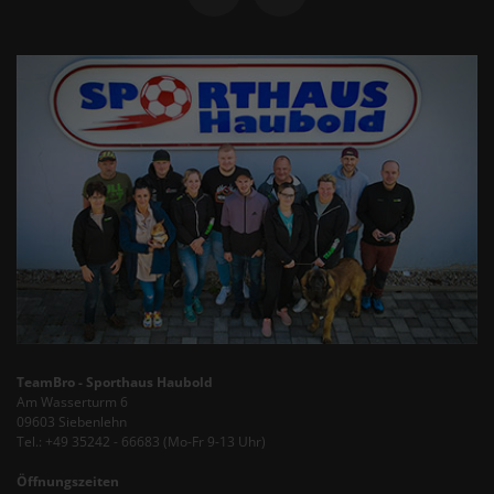
TeamBro - Sporthaus Haubold
Am Wasserturm 6
09603 Siebenlehn
Tel.: +49 35242 - 66683 (Mo-Fr 9-13 Uhr)
Öffnungszeiten