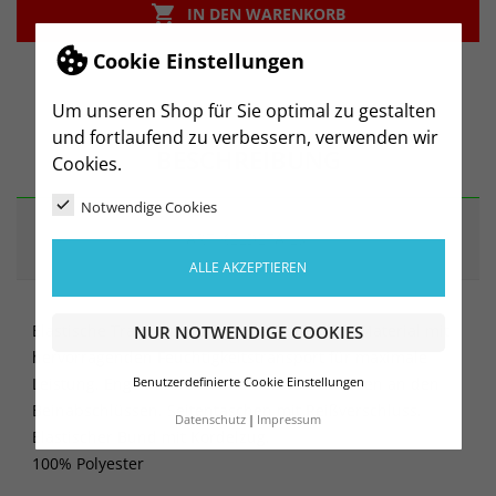

IN DEN WARENKORB
Cookie Einstellungen
Um unseren Shop für Sie optimal zu gestalten
und fortlaufend zu verbessern, verwenden wir
BESCHREIBUNG
Cookies.
Notwendige Cookies
ARTIKELDETAILS
ALLE AKZEPTIEREN
Elastische Trainingshose aus funktionellem Material mit
NUR NOTWENDIGE COOKIES
hervorragenden Feuchtigkeitstransport für maximale
Leistung. Enge Passform und Reißverschlüssen an den
Benutzerdefinierte Cookie Einstellungen
Beinabschlüssen. Seitentaschen mit Reißverschluss.
Datenschutz
Impressum
Elastischer Bund mit Kordelzug.
100% Polyester