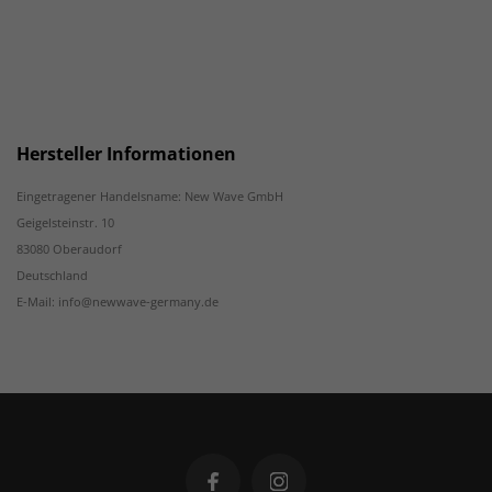
Hersteller Informationen
Eingetragener Handelsname: New Wave GmbH
Geigelsteinstr. 10
83080 Oberaudorf
Deutschland
E-Mail: info@newwave-germany.de