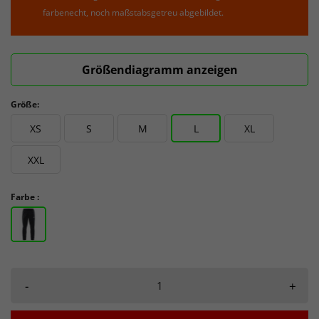
farbenecht, noch maßstabsgetreu abgebildet.
Größendiagramm anzeigen
Größe:
XS
S
M
L
XL
XXL
Farbe :
-
+