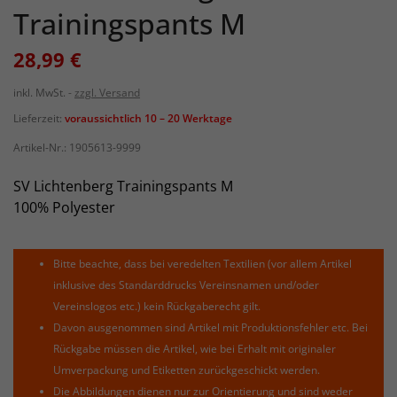
Trainingspants M
28,99 €
inkl. MwSt.
zzgl. Versand
Lieferzeit:
voraussichtlich 10 – 20 Werktage
Artikel-Nr.:
1905613-9999
SV Lichtenberg Trainingspants M
100% Polyester
Bitte beachte, dass bei veredelten Textilien (vor allem Artikel
inklusive des Standarddrucks Vereinsnamen und/oder
Vereinslogos etc.) kein Rückgaberecht gilt.
Davon ausgenommen sind Artikel mit Produktionsfehler etc. Bei
Rückgabe müssen die Artikel, wie bei Erhalt mit originaler
Umverpackung und Etiketten zurückgeschickt werden.
Die Abbildungen dienen nur zur Orientierung und sind weder