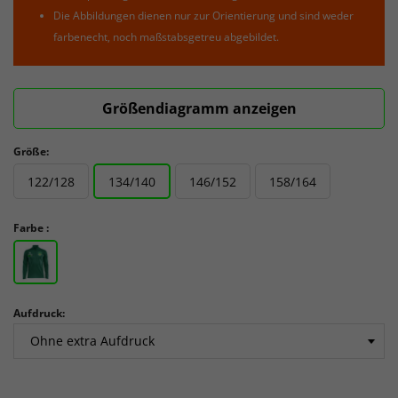
Die Abbildungen dienen nur zur Orientierung und sind weder
farbenecht, noch maßstabsgetreu abgebildet.
Größendiagramm anzeigen
Größe:
122/128
134/140
146/152
158/164
Farbe :
Aufdruck: