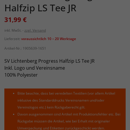
Halfzip LS Tee JR
31,99 €
inkl. MwSt.
zzgl. Versand
Lieferzeit:
voraussichtlich 10 – 20 Werktage
Artikel-Nr.:
1905639-1651
SV Lichtenberg Progress Halfzip LS Tee JR
Inkl. Logo und Vereinsname
100% Polyester
Bitte beachte, dass bei veredelten Textilien (vor allem Artikel
inklusive des Standarddrucks Vereinsnamen und/oder
Vereinslogos etc.) kein Rückgaberecht gilt.
Davon ausgenommen sind Artikel mit Produktionsfehler etc. Bei
Rückgabe müssen die Artikel, wie bei Erhalt mit originaler
Umverpackung und Etiketten zurückgeschickt werden.