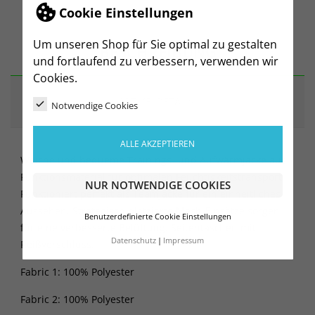
Cookie Einstellungen
Um unseren Shop für Sie optimal zu gestalten
BESCHREIBUNG
und fortlaufend zu verbessern, verwenden wir
Cookies.
ARTIKELDETAILS
Notwendige Cookies
ALLE AKZEPTIEREN
Weiche und bequeme Trainings- und Aufwärmjacke aus
Funktionsmaterial für optimalen Feuchtigkeitstransport.
NUR NOTWENDIGE COOKIES
Funktioniert perfekt als Teamjacke für ein einheitliches
Aussehen. Strategisch platzierte Mesh-Einsätze sorgen
Benutzerdefinierte Cookie Einstellungen
für eine verbesserte Belüftung. Seitentaschen mit
Datenschutz
Impressum
Reißverschluss.
Fabric 1: 100% Polyester
Fabric 2: 100% Polyester