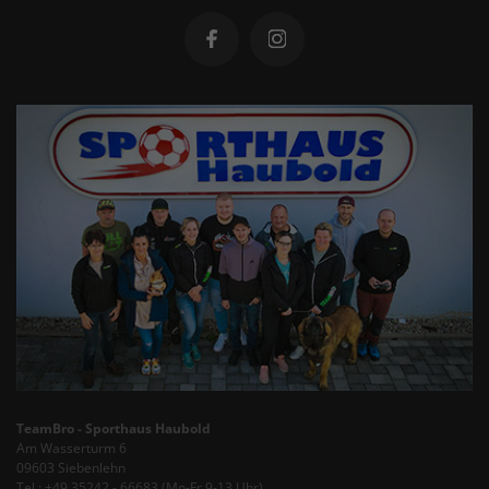
TeamBro - Sporthaus Haubold
Am Wasserturm 6
09603 Siebenlehn
Tel.: +49 35242 - 66683 (Mo-Fr 9-13 Uhr)