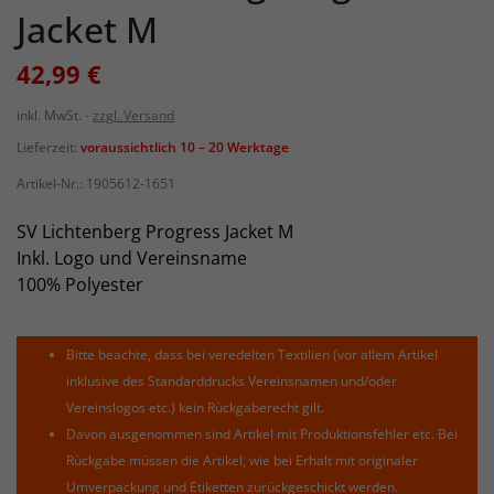
Jacket M
42,99 €
inkl. MwSt.
zzgl. Versand
Lieferzeit:
voraussichtlich 10 – 20 Werktage
Artikel-Nr.:
1905612-1651
SV Lichtenberg Progress Jacket M
Inkl. Logo und Vereinsname
100% Polyester
Bitte beachte, dass bei veredelten Textilien (vor allem Artikel
inklusive des Standarddrucks Vereinsnamen und/oder
Vereinslogos etc.) kein Rückgaberecht gilt.
Davon ausgenommen sind Artikel mit Produktionsfehler etc. Bei
Rückgabe müssen die Artikel, wie bei Erhalt mit originaler
Umverpackung und Etiketten zurückgeschickt werden.