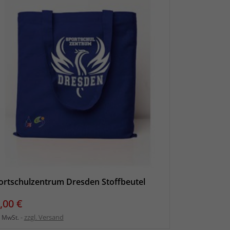
ortschulzentrum Dresden Stoffbeutel
eis
,00 €
zzgl. Versand
l. MwSt.