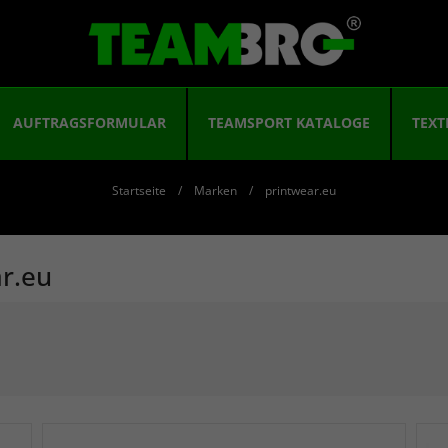
AUFTRAGSFORMULAR
TEAMSPORT KATALOGE
TEXT
Startseite
Marken
printwear.eu
ar.eu