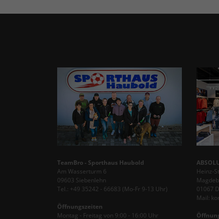
TeamBro - Sporthaus Haubold
ABSOLU
Am Wasserturm 6
Heinz-S
09603 Siebenlehn
Magdebu
Tel.: +49 35242 - 66683 (Mo-Fr 9-13 Uhr)
01067 
Mail: k
Öffnungszeiten
Montag - Freitag von 9:00 - 16:00 Uhr
Öffnun