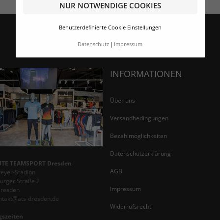
NUR NOTWENDIGE COOKIES
Benutzerdefinierte Cookie Einstellungen
Datenschutz
Impressum
INFORMATIONEN
Über uns
Versandbedingungen
Bezahlmöglichkeiten
Datenschutzerklärung
TE TEAMSPORT Dresden
AGB
teyer-Stadion
rger Straße 2
Impressum
Dresden
ontakt@ats-dresden.de
Widerrufsrecht
gszeiten