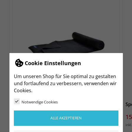
Cookie Einstellungen
Um unseren Shop für Sie optimal zu gestalten
und fortlaufend zu verbessern, verwenden wir
Cookies.
Notwendige Cookies
Golden Cheer Fleece Schal
Sp
Preis
Pr
7,99 €
15
ALLE AKZEPTIEREN
zzgl. Versand
inkl. MwSt.
ink