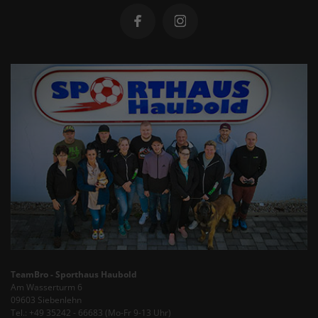
TeamBro - Sporthaus Haubold
Am Wasserturm 6
09603 Siebenlehn
Tel.: +49 35242 - 66683 (Mo-Fr 9-13 Uhr)