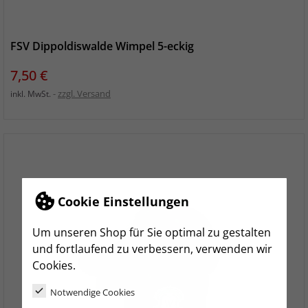
FSV Dippoldiswalde Wimpel 5-eckig
Preis
7,50 €
zzgl. Versand
inkl. MwSt.
Cookie Einstellungen
Um unseren Shop für Sie optimal zu gestalten
und fortlaufend zu verbessern, verwenden wir
Cookies.
Notwendige Cookies