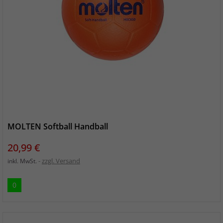
MOLTEN Softball Handball
Preis
20,99 €
zzgl. Versand
inkl. MwSt.
0