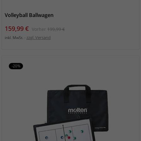
Volleyball Ballwagen
Preis
Verkaufspreis
159,99 €
Vorher
199,99 €
zzgl. Versand
inkl. MwSt.
-20%