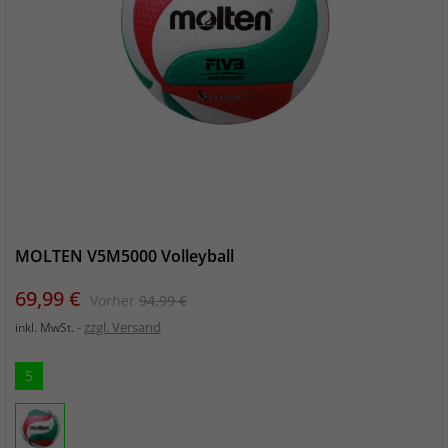
MOLTEN V5M5000 Volleyball
Preis
Verkaufspreis
69,99 €
Vorher
94,99 €
zzgl. Versand
inkl. MwSt.
5