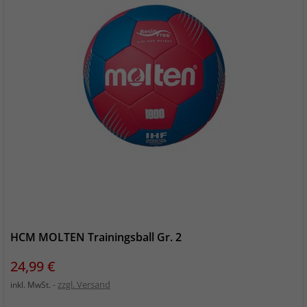
HCM MOLTEN Trainingsball Gr. 2
Preis
24,99 €
zzgl. Versand
inkl. MwSt.