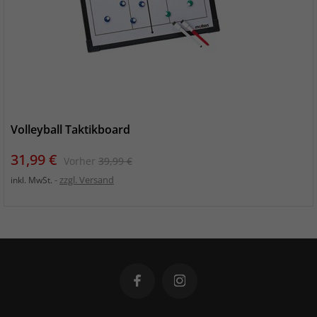
Volleyball Taktikboard
Preis
Verkaufspreis
31,99 €
Vorher
39,99 €
zzgl. Versand
inkl. MwSt.