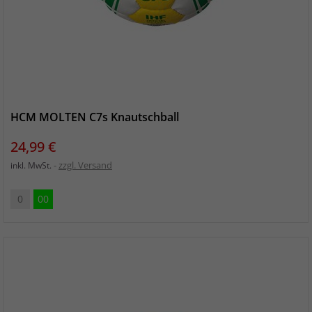
HCM MOLTEN C7s Knautschball
Preis
24,99 €
zzgl. Versand
inkl. MwSt.
0
00