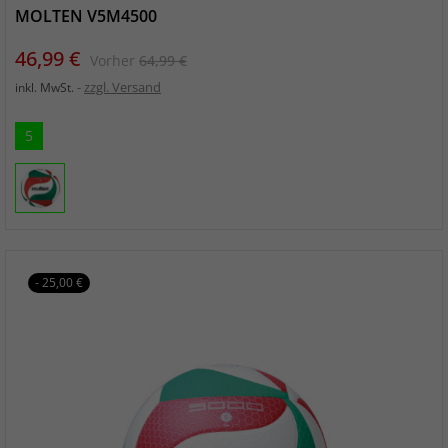
MOLTEN V5M4500
Preis
Verkaufspreis
46,99 €
Vorher
64,99 €
zzgl. Versand
inkl. MwSt.
5
- 25,00 €