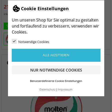
Preis
Verkaufspreis
21,99 €
Vorher
29,99 €
Cookie Einstellungen
zzgl. Versand
inkl. MwSt.
Um unseren Shop für Sie optimal zu gestalten
und fortlaufend zu verbessern, verwenden wir
5
Cookies.
Notwendige Cookies
ALLE AKZEPTIEREN
- 8,00 €
NUR NOTWENDIGE COOKIES
Benutzerdefinierte Cookie Einstellungen
Datenschutz
Impressum