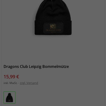
Dragons Club Leipzig Bommelmütze
Preis
15,99 €
zzgl. Versand
inkl. MwSt.