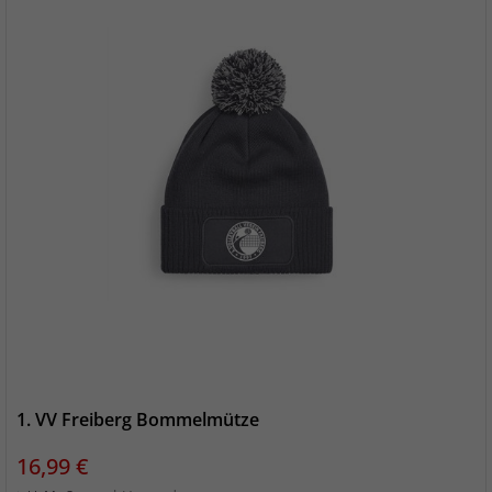
1. VV Freiberg Bommelmütze
Preis
16,99 €