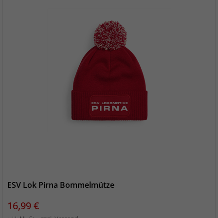
ESV Lok Pirna Bommelmütze
Preis
16,99 €