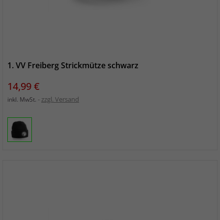
1. VV Freiberg Strickmütze schwarz
Preis
14,99 €
zzgl. Versand
inkl. MwSt.