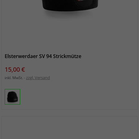
Elsterwerdaer SV 94 Strickmütze
Preis
15,00 €
zzgl. Versand
inkl. MwSt.