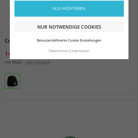
ALLE AKZEPTIEREN
NUR NOTWENDIGE COOKIES
Conradsdorfer SV Strickmütze schwarz
Benutzerdefinierte Cookie Einstellungen
Datenschutz
Impressum
Preis
14,99 €
zzgl. Versand
inkl. MwSt.