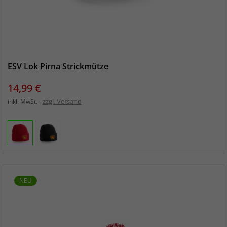
ESV Lok Pirna Strickmütze
Preis
14,99 €
zzgl. Versand
inkl. MwSt.
NEU