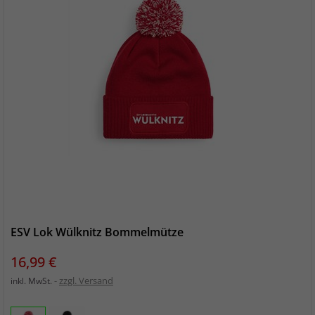
ESV Lok Wülknitz Bommelmütze
Preis
16,99 €
zzgl. Versand
inkl. MwSt.