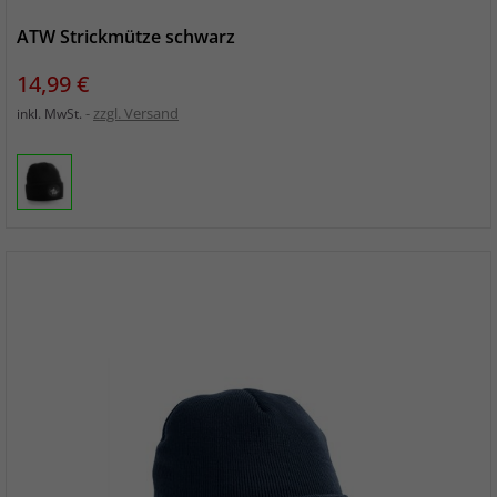
ATW Strickmütze schwarz
Preis
14,99 €
zzgl. Versand
inkl. MwSt.