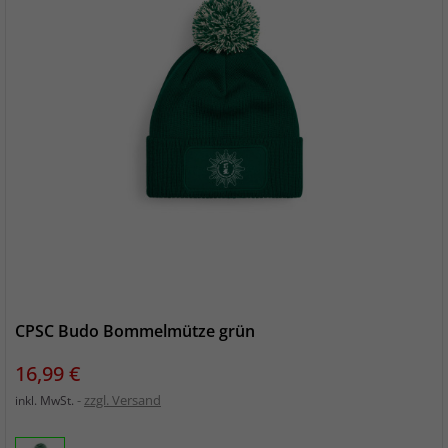
CPSC Budo Bommelmütze grün
Preis
16,99 €
zzgl. Versand
inkl. MwSt.