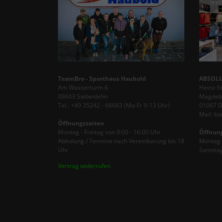
TeamBro - Sporthaus Haubold
ABSOLU
Am Wasserturm 6
Heinz-S
09603 Siebenlehn
Magdebu
Tel.: +49 35242 - 66683 (Mo-Fr 9-13 Uhr)
01067 
Mail: k
Öffnungszeiten
Montag - Freitag von 9:00 - 16:00 Uhr
Öffnun
Abholung / Termine nach Vereinbarung bis 18
Montag -
Uhr
Samstag
Vertrag widerrufen