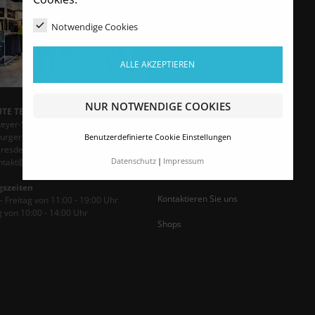
Über uns
Notwendige Cookies
Versandbedingungen
ALLE AKZEPTIEREN
Bezahlmöglichkeiten
Datenschutzerklärung
NUR NOTWENDIGE COOKIES
TE TEAMSPORT Dresden
AGB
teyer-Stadion
rger Straße 2
Benutzerdefinierte Cookie Einstellungen
Impressum
Dresden
ontakt@ats-dresden.de
Datenschutz
Impressum
Widerrufsrecht
gszeiten
Kontaktieren Sie uns
 Freitag von 11:00 - 19:00 Uhr
 von 10:00 - 14:00 Uhr
Shops