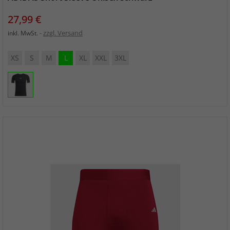
Preis
27,99 €
zzgl. Versand
inkl. MwSt.
XS
S
M
L
XL
XXL
3XL