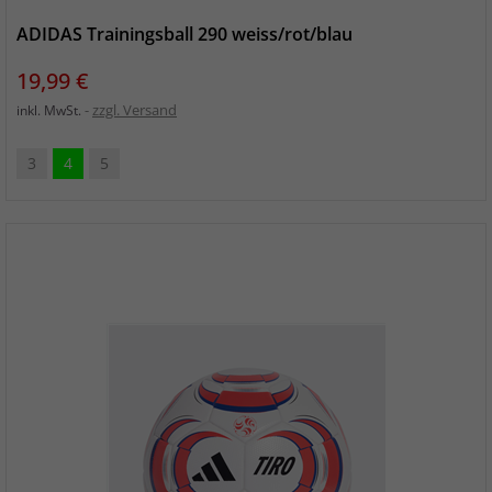
ADIDAS Trainingsball 290 weiss/rot/blau
Preis
19,99 €
zzgl. Versand
inkl. MwSt.
3
4
5