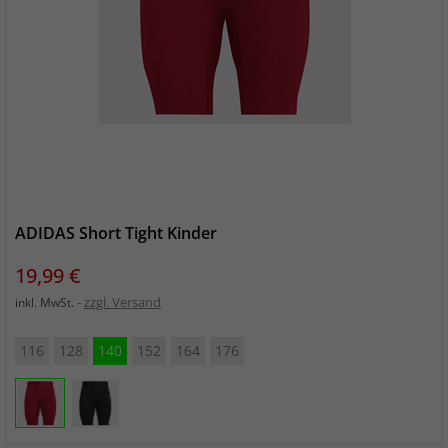
ADIDAS Short Tight Kinder
Preis
19,99 €
zzgl. Versand
inkl. MwSt.
116
128
140
152
164
176