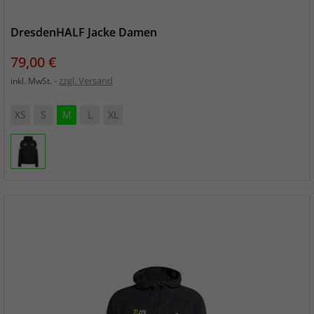
DresdenHALF Jacke Damen
Preis
79,00 €
zzgl. Versand
inkl. MwSt.
XS
S
M
L
XL