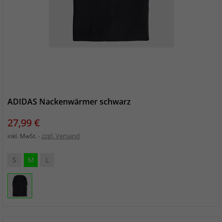
ADIDAS Nackenwärmer schwarz
Preis
27,99 €
zzgl. Versand
inkl. MwSt.
S
M
L