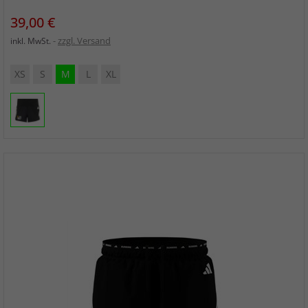
Preis
39,00 €
zzgl. Versand
inkl. MwSt.
XS
S
M
L
XL