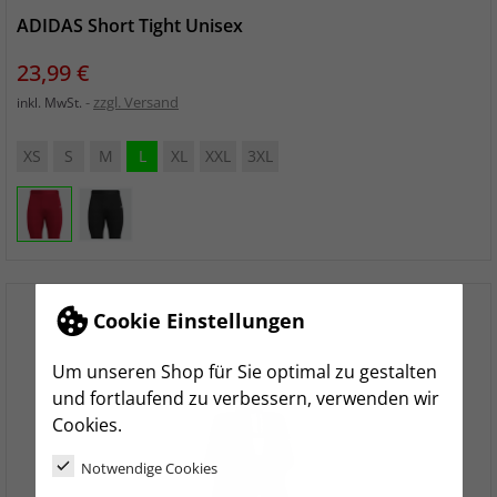
ADIDAS Short Tight Unisex
Preis
23,99 €
zzgl. Versand
inkl. MwSt.
XS
S
M
L
XL
XXL
3XL
Cookie Einstellungen
Um unseren Shop für Sie optimal zu gestalten
und fortlaufend zu verbessern, verwenden wir
Cookies.
Notwendige Cookies