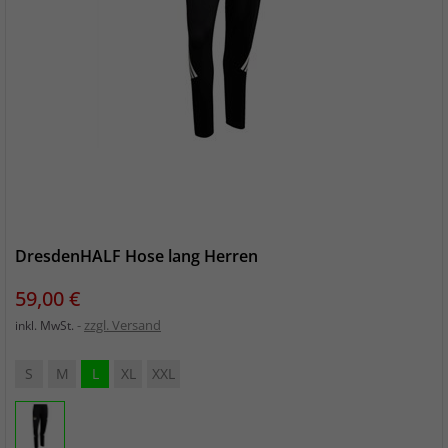
DresdenHALF Hose lang Herren
Preis
59,00 €
zzgl. Versand
inkl. MwSt.
S
M
L
XL
XXL