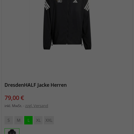
DresdenHALF Jacke Herren
Preis
79,00 €
zzgl. Versand
inkl. MwSt.
S
M
L
XL
XXL