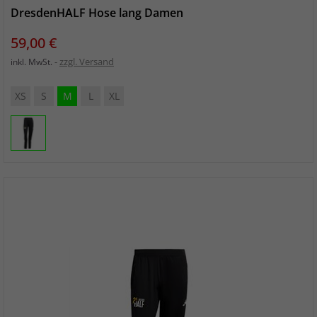
DresdenHALF Hose lang Damen
Preis
59,00 €
zzgl. Versand
inkl. MwSt.
XS
S
M
L
XL