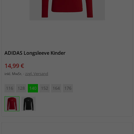
ADIDAS Longsleeve Kinder
Preis
14,99 €
zzgl. Versand
inkl. MwSt.
116
128
140
152
164
176