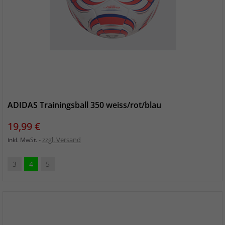
ADIDAS Trainingsball 350 weiss/rot/blau
Preis
19,99 €
zzgl. Versand
inkl. MwSt.
3
4
5