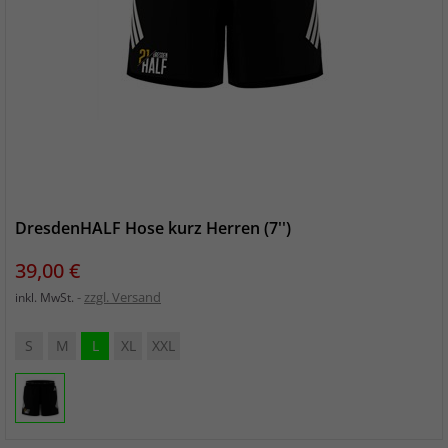
DresdenHALF Hose kurz Herren (7'')
Preis
39,00 €
zzgl. Versand
inkl. MwSt.
S
M
L
XL
XXL