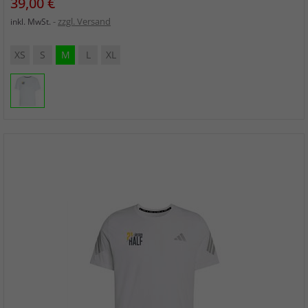
Preis
39,00 €
zzgl. Versand
inkl. MwSt.
XS
S
M
L
XL