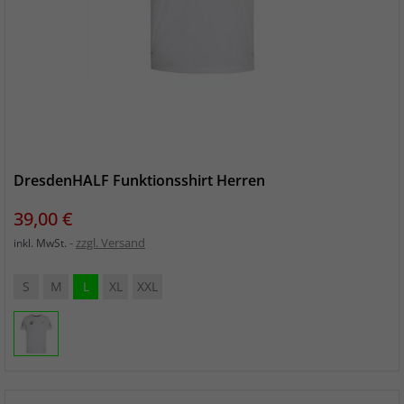
DresdenHALF Funktionsshirt Herren
Preis
39,00 €
zzgl. Versand
inkl. MwSt.
S
M
L
XL
XXL