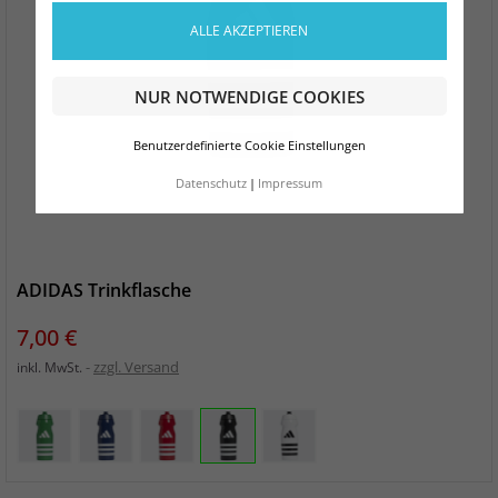
ALLE AKZEPTIEREN
NUR NOTWENDIGE COOKIES
Benutzerdefinierte Cookie Einstellungen
Datenschutz
Impressum
ADIDAS Trinkflasche
Preis
7,00 €
zzgl. Versand
inkl. MwSt.