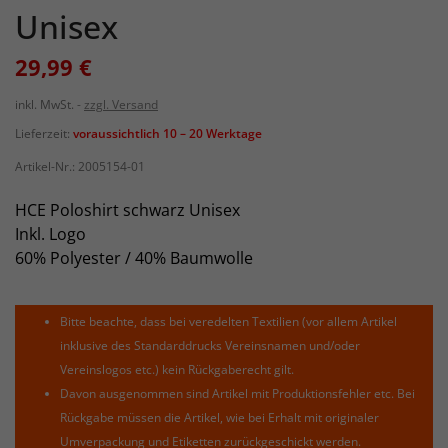
Unisex
29,99 €
inkl. MwSt.
zzgl. Versand
Lieferzeit:
voraussichtlich 10 – 20 Werktage
Artikel-Nr.:
2005154-01
HCE Poloshirt schwarz Unisex
Inkl. Logo
60% Polyester / 40% Baumwolle
Bitte beachte, dass bei veredelten Textilien (vor allem Artikel
inklusive des Standarddrucks Vereinsnamen und/oder
Vereinslogos etc.) kein Rückgaberecht gilt.
Davon ausgenommen sind Artikel mit Produktionsfehler etc. Bei
Rückgabe müssen die Artikel, wie bei Erhalt mit originaler
Umverpackung und Etiketten zurückgeschickt werden.