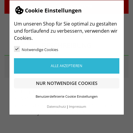

IN DEN WARENKORB
Cookie Einstellungen
Um unseren Shop für Sie optimal zu gestalten
und fortlaufend zu verbessern, verwenden wir
Cookies.
BESCHREIBUNG
Notwendige Cookies
ALLE AKZEPTIEREN
ARTIKELDETAILS
NUR NOTWENDIGE COOKIES
Knopfleiste mit drei Knöpfen
Benutzerdefinierte Cookie Einstellungen
Seitenschlitze
gestickter Kempa-Schriftzug in Kontrastfarbe
Datenschutz
Impressum
60% Polyester / 40% Baumwolle