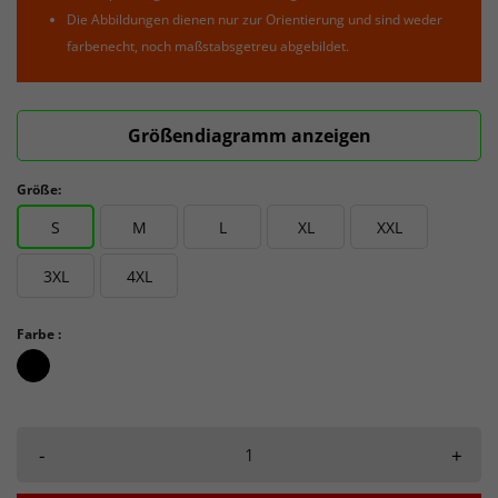
Die Abbildungen dienen nur zur Orientierung und sind weder
farbenecht, noch maßstabsgetreu abgebildet.
Größendiagramm anzeigen
Größe:
S
M
L
XL
XXL
3XL
4XL
Farbe :
schwarz_schwarz
-
+