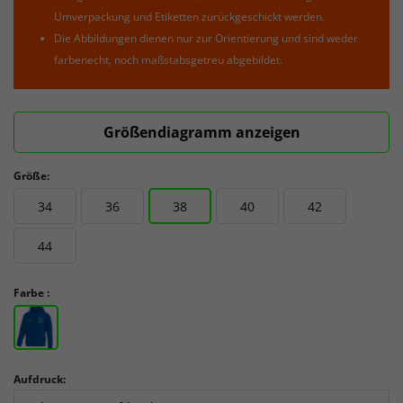
Umverpackung und Etiketten zurückgeschickt werden.
Die Abbildungen dienen nur zur Orientierung und sind weder
farbenecht, noch maßstabsgetreu abgebildet.
Größendiagramm anzeigen
Größe:
34
36
38
40
42
44
Farbe :
Aufdruck: