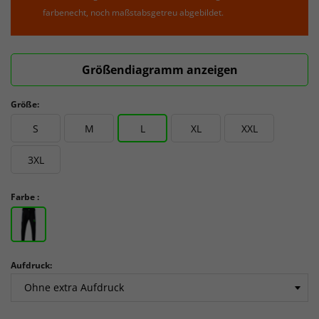
farbenecht, noch maßstabsgetreu abgebildet.
Größendiagramm anzeigen
Größe:
S
M
L
XL
XXL
3XL
Farbe :
Aufdruck: