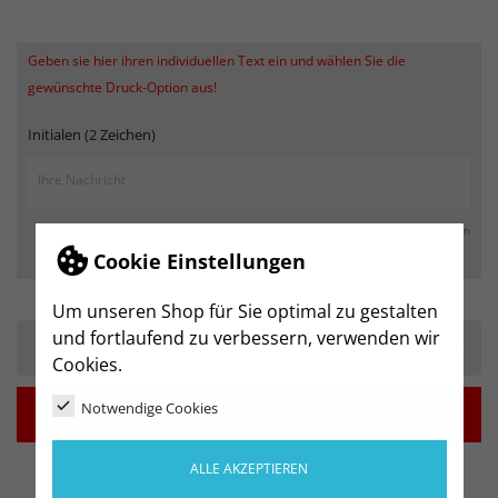
Geben sie hier ihren individuellen Text ein und wählen Sie die
gewünschte Druck-Option aus!
Initialen (2 Zeichen)
max. 250 Zeichen
Cookie Einstellungen
Um unseren Shop für Sie optimal zu gestalten
und fortlaufend zu verbessern, verwenden wir
-
+
Cookies.
Notwendige Cookies

IN DEN WARENKORB
ALLE AKZEPTIEREN