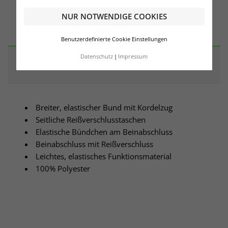
NUR NOTWENDIGE COOKIES
BESCHREIBUNG
Benutzerdefinierte Cookie Einstellungen
Datenschutz
Impressum
ARTIKELDETAILS
Breiter, elastischer Bund mit Kordelzug
Seitliche Reißverschlusstaschen
Elastische Bündchen am Beinabschluss
Beinabschluss mit Reißverschluss
Leichtes, elastisches Funktionsmaterial
100% Polyester