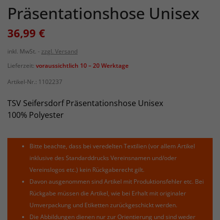
Präsentationshose Unisex
36,99 €
inkl. MwSt.
zzgl. Versand
Lieferzeit:
voraussichtlich 10 – 20 Werktage
Artikel-Nr.:
1102237
TSV Seifersdorf Präsentationshose Unisex
100% Polyester
Bitte beachte, dass bei veredelten Textilien (vor allem Artikel
inklusive des Standarddrucks Vereinsnamen und/oder
Vereinslogos etc.) kein Rückgaberecht gilt.
Davon ausgenommen sind Artikel mit Produktionsfehler etc. Bei
Rückgabe müssen die Artikel, wie bei Erhalt mit originaler
Umverpackung und Etiketten zurückgeschickt werden.
Die Abbildungen dienen nur zur Orientierung und sind weder