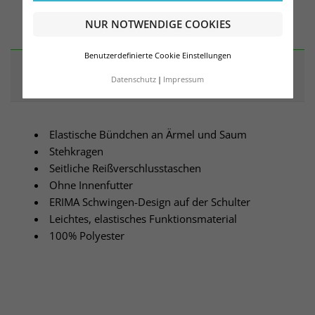
BESCHREIBUNG
NUR NOTWENDIGE COOKIES
Benutzerdefinierte Cookie Einstellungen
ARTIKELDETAILS
Datenschutz
Impressum
Elastische Bündchen an Ärmel und Saum
Stehkragen
Seitliche Reißverschlusstaschen
Ohne Innenfutter
ERIMA Schwingen-Design auf der Schulter
Leichtes, elastisches Funktionsmaterial
100% Polyester