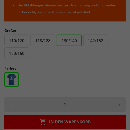
Die Abbildungen dienen nur zur Orientierung und sind weder
farbenecht, noch maßstabsgetreu abgebildet.
Größe:
110/120
118/128
130/140
142/152
150/160
Farbe :
-
+

IN DEN WARENKORB