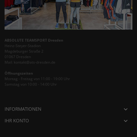
ABSOLUTE TEAMSPORT Dresden
Heinz-Steyer-Stadion
Magdeburger Straße 2
01067 Dresden
Mail: kontakt@ats-dresden.de
Öffnungszeiten
Montag - Freitag von 11:00 - 19:00 Uhr
Samstag von 10:00 - 14:00 Uhr
INFORMATIONEN

IHR KONTO
