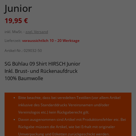
Junior
19,95 €
inkl. MwSt.
zzgl. Versand
Lieferzeit:
voraussichtlich 10 – 20 Werktage
Artikel-Nr.:
029032-50
SG Bühlau 09 Shirt HIRSCH Junior
Inkl. Brust- und Rückenaufdruck
100% Baumwolle
Bitte beachte, dass bei veredelten Textilien (vor allem Artikel
inklusive des Standarddrucks Vereinsnamen und/oder
Vereinslogos etc.) kein Rückgaberecht gilt.
Davon ausgenommen sind Artikel mit Produktionsfehler etc. Bei
Rückgabe müssen die Artikel, wie bei Erhalt mit originaler
Umverpackung und Etiketten zurückgeschickt werden.