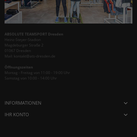
ABSOLUTE TEAMSPORT Dresden
Heinz-Steyer-Stadion
Magdeburger Straße 2
01067 Dresden
Mail: kontakt@ats-dresden.de
Öffnungszeiten
Montag - Freitag von 11:00 - 19:00 Uhr
Samstag von 10:00 - 14:00 Uhr
INFORMATIONEN

IHR KONTO
