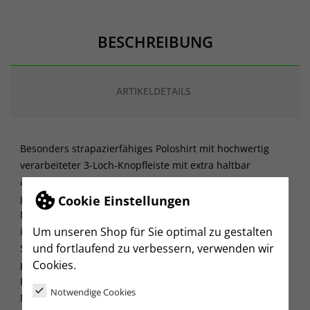
BESCHREIBUNG
ARTIKELDETAILS
Besonders strapazierfähiges Poloshirt mit hochwertig
verarbeiteter 3-Loch-Knopfleiste mit extra haltbar
angenähten, bruchsicheren Knöpfen, Ton-in-Ton mit dem
gelaserten HAKRO Schriftzug. Mit Ersatzknopf und
Cookie Einstellungen
Nackenband. Leasingkoller zur einfachen Kennzeichnung
Um unseren Shop für Sie optimal zu gestalten
in der gewerblichen Wäscherei und Aufhängebänder im
und fortlaufend zu verbessern, verwenden wir
Saum. Hergestellt aus weichem, besonders
Cookies.
pflegeleichtem und funktionellem Piqué aus dem HAKRO
Performance-Materialmix Mikralinar®. Gewebtes HAKRO
Notwendige Cookies
Necklabel aus hochwertigem Kettsatin mit weichen,