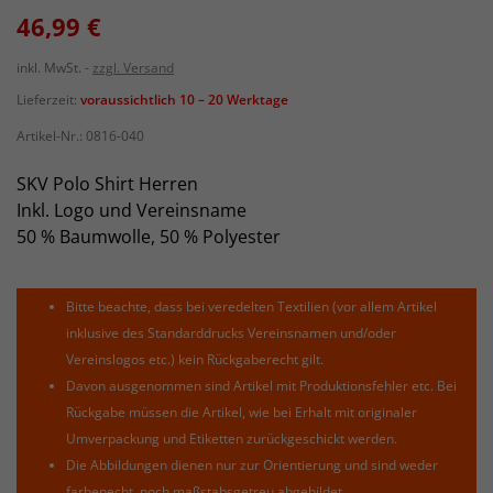
46,99 €
inkl. MwSt.
zzgl. Versand
Lieferzeit:
voraussichtlich 10 – 20 Werktage
Artikel-Nr.:
0816-040
SKV Polo Shirt Herren
Inkl. Logo und Vereinsname
50 % Baumwolle, 50 % Polyester
Bitte beachte, dass bei veredelten Textilien (vor allem Artikel
inklusive des Standarddrucks Vereinsnamen und/oder
Vereinslogos etc.) kein Rückgaberecht gilt.
Davon ausgenommen sind Artikel mit Produktionsfehler etc. Bei
Rückgabe müssen die Artikel, wie bei Erhalt mit originaler
Umverpackung und Etiketten zurückgeschickt werden.
Die Abbildungen dienen nur zur Orientierung und sind weder
farbenecht, noch maßstabsgetreu abgebildet.