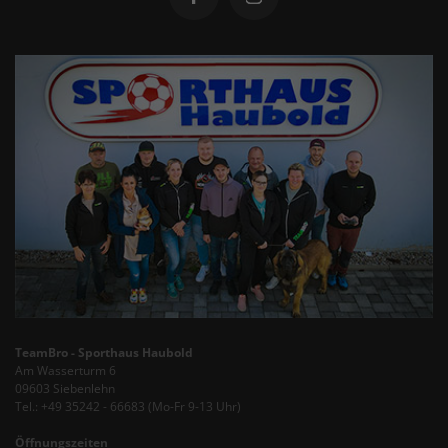
TeamBro - Sporthaus Haubold
Am Wasserturm 6
09603 Siebenlehn
Tel.: +49 35242 - 66683 (Mo-Fr 9-13 Uhr)
Öffnungszeiten