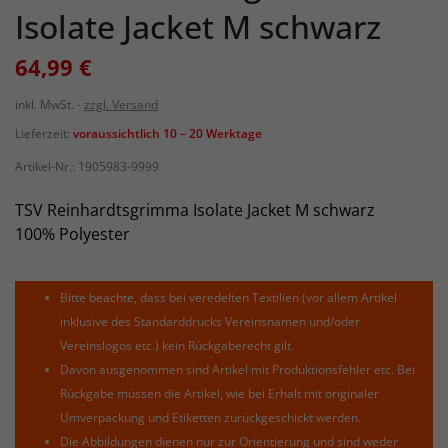
Isolate Jacket M schwarz
64,99 €
inkl. MwSt.
zzgl. Versand
Lieferzeit:
voraussichtlich 10 – 20 Werktage
Artikel-Nr.:
1905983-9999
TSV Reinhardtsgrimma Isolate Jacket M schwarz
100% Polyester
Bitte beachte, dass bei veredelten Textilien (vor allem Artikel
inklusive des Standarddrucks Vereinsnamen und/oder
Vereinslogos etc.) kein Rückgaberecht gilt.
Davon ausgenommen sind Artikel mit Produktionsfehler etc. Bei
Rückgabe müssen die Artikel, wie bei Erhalt mit originaler
Umverpackung und Etiketten zurückgeschickt werden.
Die Abbildungen dienen nur zur Orientierung und sind weder