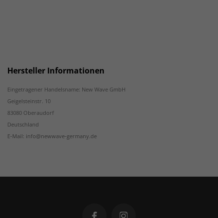
Hersteller Informationen
Eingetragener Handelsname: New Wave GmbH
Geigelsteinstr. 10
83080 Oberaudorf
Deutschland
E-Mail: info@newwave-germany.de