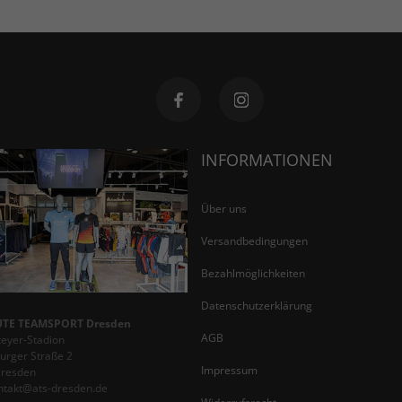
INFORMATIONEN
Über uns
Versandbedingungen
Bezahlmöglichkeiten
Datenschutzerklärung
TE TEAMSPORT Dresden
AGB
teyer-Stadion
rger Straße 2
Impressum
Dresden
ontakt@ats-dresden.de