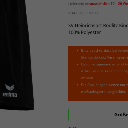
Lieferzeit:
voraussichtlich 10 – 20 W
Artikel-Nr.:
316011
SV Heinrichsort Rödlitz Kin
100% Polyester
Bitte beachte, dass bei verede
Standarddrucks Vereinsnamen 
Davon ausgenommen sind Arti
Artikel, wie bei Erhalt mit o
werden.
Die Abbildungen dienen nur z
maßstabsgetreu abgebildet.
Größe