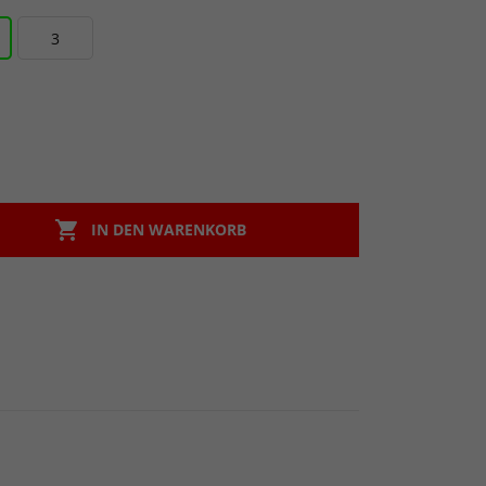
3

IN DEN WARENKORB