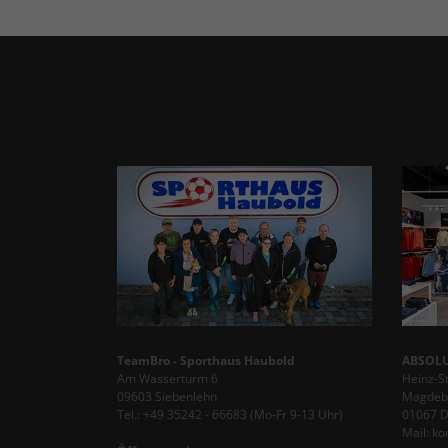
TeamBro - Sporthaus Haubold
ABSOLU
Am Wasserturm 6
Heinz-S
09603 Siebenlehn
Magdebu
Tel.: +49 35242 - 66683 (Mo-Fr 9-13 Uhr)
01067 
Mail: k