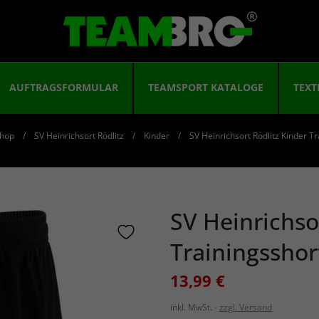
AUFTRAGSFORMULAR
TEAMSPORT KATALOGE
TEXT
hop
SV Heinrichsort Rödlitz
Kinder
SV Heinrichsort Rödlitz Kinder T
SV Heinrichso
Trainingsshor
13,99 €
inkl. MwSt.
zzgl. Versand