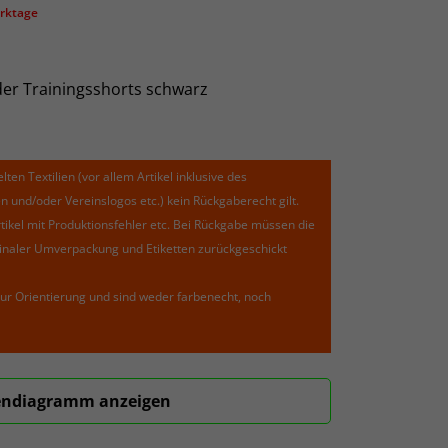
erktage
der Trainingsshorts schwarz
lten Textilien (vor allem Artikel inklusive des
und/oder Vereinslogos etc.) kein Rückgaberecht gilt.
kel mit Produktionsfehler etc. Bei Rückgabe müssen die
riginaler Umverpackung und Etiketten zurückgeschickt
ur Orientierung und sind weder farbenecht, noch
ndiagramm anzeigen