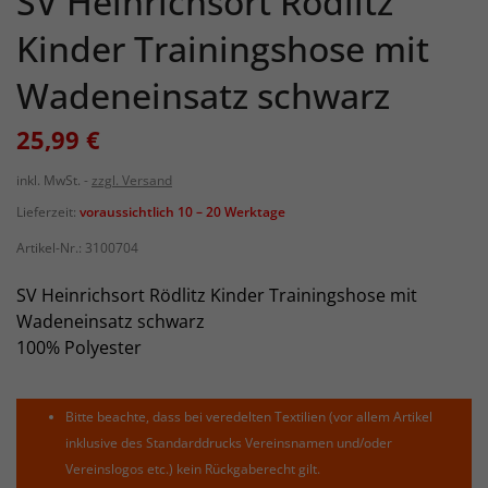
SV Heinrichsort Rödlitz
Kinder Trainingshose mit
Wadeneinsatz schwarz
25,99 €
inkl. MwSt.
zzgl. Versand
Lieferzeit:
voraussichtlich 10 – 20 Werktage
Artikel-Nr.:
3100704
SV Heinrichsort Rödlitz Kinder Trainingshose mit
Wadeneinsatz schwarz
100% Polyester
Bitte beachte, dass bei veredelten Textilien (vor allem Artikel
inklusive des Standarddrucks Vereinsnamen und/oder
Vereinslogos etc.) kein Rückgaberecht gilt.