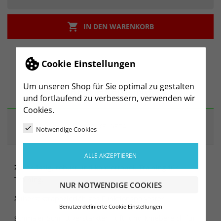

IN DEN WARENKORB
Cookie Einstellungen
Um unseren Shop für Sie optimal zu gestalten
BESCHREIBUNG
und fortlaufend zu verbessern, verwenden wir
Cookies.
ARTIKELDETAILS
Notwendige Cookies
ALLE AKZEPTIEREN
Zuverlässig, robust und komfortabel. Training für
Training.
NUR NOTWENDIGE COOKIES
äußerst strapazierfähiges Funktionspolyester
Benutzerdefinierte Cookie Einstellungen
schmaler Schnitt verstärkter Hüft- und Kniebereich für