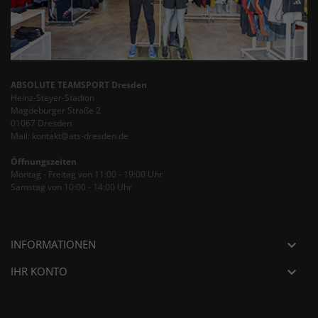
ABSOLUTE TEAMSPORT Dresden
Heinz-Steyer-Stadion
Magdeburger Straße 2
01067 Dresden
Mail: kontakt@ats-dresden.de
Öffnungszeiten
Montag - Freitag von 11:00 - 19:00 Uhr
Samstag von 10:00 - 14:00 Uhr
INFORMATIONEN

IHR KONTO
