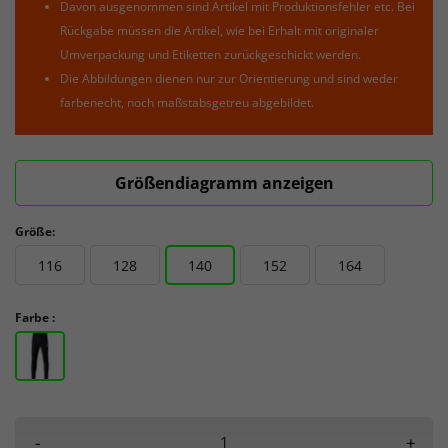
Davon ausgenommen sind Artikel mit Produktionsfehler etc. Bei
Rückgabe müssen die Artikel, wie bei Erhalt mit originaler
Umverpackung und Etiketten zurückgeschickt werden.
Die Abbildungen dienen nur zur Orientierung und sind weder
farbenecht, noch maßstabsgetreu abgebildet.
Größendiagramm anzeigen
Größe:
116
128
140
152
164
Farbe :
-
+