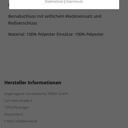
Datenschutz
Impressum
lange Haltbarkeit
Beinabschluss mit seitlichem Wadeneinsatz und
Reißverschluss
Material: 100% Polyester Einsätze: 100% Polyester
Hersteller Informationen
Eingetragener Handelsname: ERIMA GmbH
Carl-Zeiss-Straße 9
72793 Pfullingen
Deutschland
E-Mail: info@erima.de