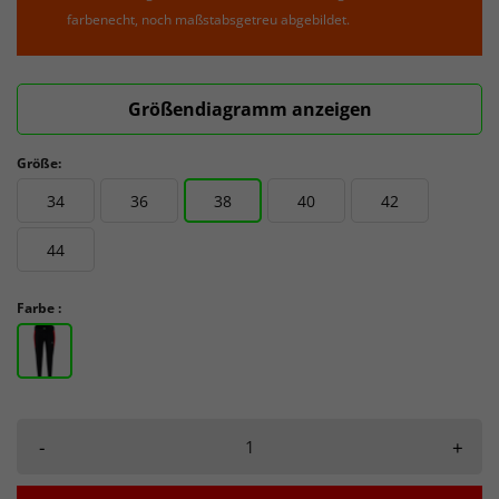
farbenecht, noch maßstabsgetreu abgebildet.
Größendiagramm anzeigen
Größe:
34
36
38
40
42
44
Farbe :
-
+