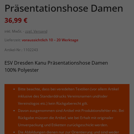
Präsentationshose Damen
36,99 €
inkl. MwSt.
zzgl. Versand
Lieferzeit:
voraussichtlich 10 – 20 Werktage
Artikel-Nr.:
1102243
ESV Dresden Kanu Präsentationshose Damen
100% Polyester
Bitte beachte, dass bei veredelten Textilien (vor allem Artikel
inklusive des Standarddrucks Vereinsnamen und/oder
Vereinslogos etc.) kein Rückgaberecht gilt.
Davon ausgenommen sind Artikel mit Produktionsfehler etc. Bei
Rückgabe müssen die Artikel, wie bei Erhalt mit originaler
Umverpackung und Etiketten zurückgeschickt werden.
Die Abbildungen dienen nur zur Orientierung und sind weder