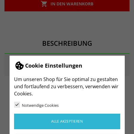

IN DEN WARENKORB
BESCHREIBUNG
ARTIKELDETAILS
Cookie Einstellungen
Um unseren Shop für Sie optimal zu gestalten
und fortlaufend zu verbessern, verwenden wir
Leichtes, elastisches Funktionsmaterial
Cookies.
Breiter, elastischer Bund mit Kordelzug
Seitliche Reißverschlusstaschen
Notwendige Cookies
Elastische Bündchen am Beinabschluss
Beinabschluss mit Reißverschluss
ALLE AKZEPTIEREN
100% Polyester