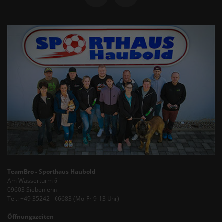
TeamBro - Sporthaus Haubold
Am Wasserturm 6
09603 Siebenlehn
Tel.: +49 35242 - 66683 (Mo-Fr 9-13 Uhr)
Öffnungszeiten