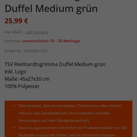
Duffel Medium grün
25,99 €
inkl. MwSt.
zzgl. Versand
Lieferzeit:
voraussichtlich 10 – 20 Werktage
Artikel-Nr.:
1905594-1651
TSV Reinhardtsgrimma Duffel Medium grün
Inkl. Logo
Maße: 45x27x30 cm
100% Polyester
Bitte beachte, dass bei veredelten Textilien (vor allem Artikel
inklusive des Standarddrucks Vereinsnamen und/oder
Vereinslogos etc.) kein Rückgaberecht gilt.
Davon ausgenommen sind Artikel mit Produktionsfehler etc. Bei
Rückgabe müssen die Artikel, wie bei Erhalt mit originaler