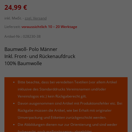
24,99 €
inkl. MwSt.
zzgl. Versand
Lieferzeit:
voraussichtlich 10 – 20 Werktage
Artikel-Nr.:
028230-38
Baumwoll- Polo Männer
Inkl. Front- und Rückenaufdruck
100% Baumwolle
Bitte beachte, dass bei veredelten Textilien (vor allem Artikel
inklusive des Standarddrucks Vereinsnamen und/oder
Vereinslogos etc.) kein Rückgaberecht gilt.
Davon ausgenommen sind Artikel mit Produktionsfehler etc. Bei
Rückgabe müssen die Artikel, wie bei Erhalt mit originaler
Umverpackung und Etiketten zurückgeschickt werden.
Die Abbildungen dienen nur zur Orientierung und sind weder
farbenecht, noch maßstabsgetreu abgebildet.