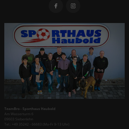
TeamBro - Sporthaus Haubold
Am Wasserturm 6
09603 Siebenlehn
Tel.: +49 35242 - 66683 (Mo-Fr 9-13 Uhr)