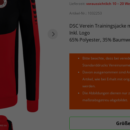
Lieferzeit:
voraussichtlich 10 – 20 W
Artikel-Nr.:
1032253
DSC Verein Trainingsjacke 
Inkl. Logo
65% Polyester, 35% Baumwo
Bitte beachte, dass bei verede
Standarddrucks Vereinsnamen 
Davon ausgenommen sind Arti
Artikel, wie bei Erhalt mit o
werden.
Die Abbildungen dienen nur z
maßstabsgetreu abgebildet.
Größe