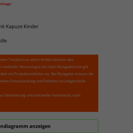
erktage
mit Kapuze Kinder
lle
lten Textilien (vor allem Artikel inklusive des
und/oder Vereinslogos etc.) kein Rückgaberecht gilt.
kel mit Produktionsfehler etc. Bei Rückgabe müssen die
riginaler Umverpackung und Etiketten zurückgeschickt
ur Orientierung und sind weder farbenecht, noch
ndiagramm anzeigen