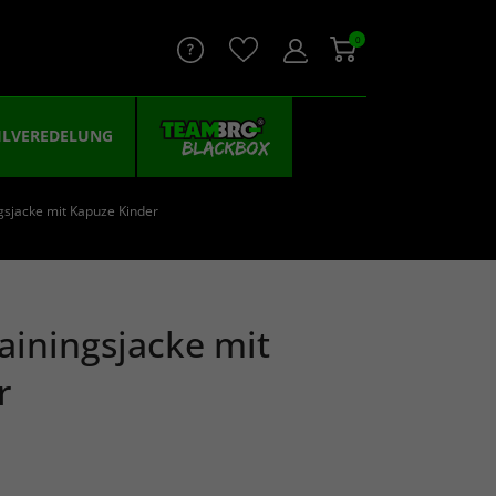
0
ILVEREDELUNG
gsjacke mit Kapuze Kinder
ainingsjacke mit
r