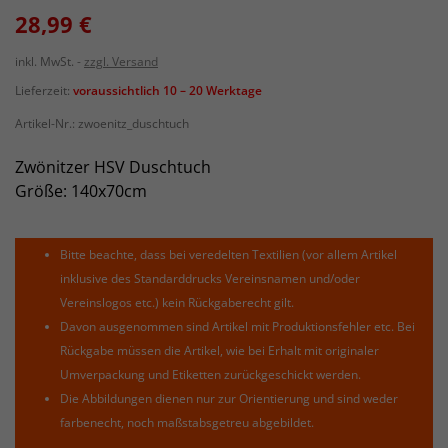
28,99 €
inkl. MwSt.
zzgl. Versand
Lieferzeit:
voraussichtlich 10 – 20 Werktage
Artikel-Nr.:
zwoenitz_duschtuch
Zwönitzer HSV Duschtuch
Größe: 140x70cm
Bitte beachte, dass bei veredelten Textilien (vor allem Artikel
inklusive des Standarddrucks Vereinsnamen und/oder
Vereinslogos etc.) kein Rückgaberecht gilt.
Davon ausgenommen sind Artikel mit Produktionsfehler etc. Bei
Rückgabe müssen die Artikel, wie bei Erhalt mit originaler
Umverpackung und Etiketten zurückgeschickt werden.
Die Abbildungen dienen nur zur Orientierung und sind weder
farbenecht, noch maßstabsgetreu abgebildet.